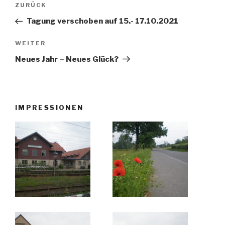
Beitragsnavigation
ZURÜCK
Vorheriger
Beitrag
Tagung verschoben auf 15.- 17.10.2021
WEITER
Nächster
Beitrag
Neues Jahr – Neues Glück?
IMPRESSIONEN