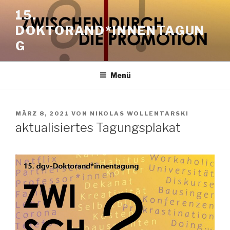
Zum
15.
Inhalt
DOKTORAND*INNENTAGUN
springen
G
Menü
VERÖFFENTLICHT
MÄRZ 8, 2021
VON
NIKOLAS WOLLENTARSKI
AM
aktualisiertes Tagungsplakat